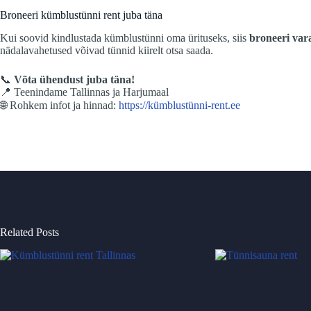
Broneeri kümblustünni rent juba täna
Kui soovid kindlustada kümblustünni oma ürituseks, siis
broneeri var
nädalavahetused võivad tünnid kiirelt otsa saada.
📞
Võta ühendust juba täna!
📍 Teenindame Tallinnas ja Harjumaal
🌐 Rohkem infot ja hinnad:
https://kümblustünni-rent.ee
Related Posts