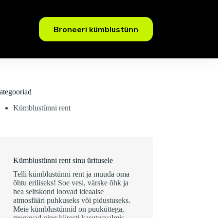
Broneeri kümblustünn
ategooriad
Kümblustünni rent
Kümblustünni rent sinu üritusele
Telli kümblustünni rent ja muuda oma
õhtu eriliseks! Soe vesi, värske õhk ja
hea seltskond loovad ideaalse
atmosfääri puhkuseks või pidustuseks.
Meie kümblustünnid on puuküttega,
mugavad ning kiiresti kasutusvalmis.