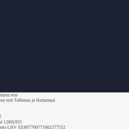
i rent Tallinnas ja Harjumaal
Ü
od 12891955
onto LHV EE807700771002377552