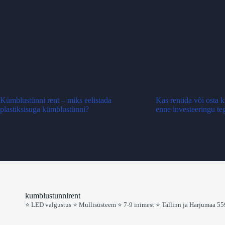
Kümblustünni rent – miks eelistada
Kas rentida või osta
plastiksisuga kümblustünni?
enne investeeringu te
kumblustunnirent
⭐ LED valgustus
⭐ Mullisüsteem
⭐ 7-9 inimest
⭐ Tallinn ja Harjumaa
559