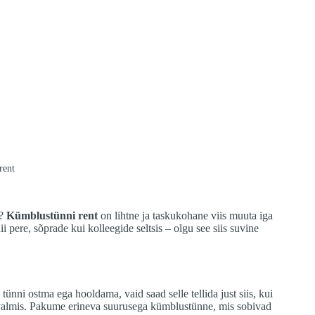
rent
t?
Kümblustünni rent
on lihtne ja taskukohane viis muuta iga
pere, sõprade kui kolleegide seltsis – olgu see siis suvine
ünni ostma ega hooldama, vaid saad selle tellida just siis, kui
usvalmis. Pakume erineva suurusega kümblustünne, mis sobivad