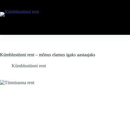
Skip
to
content
Kümblustünni rent – mõnus elamus igaks aastaajaks
Kümblustünni rent