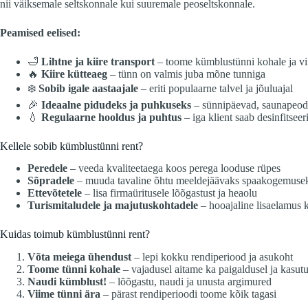
nii väiksemale seltskonnale kui suuremale peoseltskonnale.
Peamised eelised:
🛁
Lihtne ja kiire transport
– toome kümblustünni kohale ja vi
🔥
Kiire kütteaeg
– tünn on valmis juba mõne tunniga
❄️
Sobib igale aastaajale
– eriti populaarne talvel ja jõuluajal
🎉
Ideaalne pidudeks ja puhkuseks
– sünnipäevad, saunapeod,
💧
Regulaarne hooldus ja puhtus
– iga klient saab desinfitsee
Kellele sobib kümblustünni rent?
Peredele
– veeda kvaliteetaega koos perega looduse rüpes
Sõpradele
– muuda tavaline õhtu meeldejäävaks spaakogemuse
Ettevõtetele
– lisa firmaüritusele lõõgastust ja heaolu
Turismitaludele ja majutuskohtadele
– hooajaline lisaelamus k
Kuidas toimub kümblustünni rent?
Võta meiega ühendust
– lepi kokku rendiperiood ja asukoht
Toome tünni kohale
– vajadusel aitame ka paigaldusel ja kasut
Naudi kümblust!
– lõõgastu, naudi ja unusta argimured
Viime tünni ära
– pärast rendiperioodi toome kõik tagasi