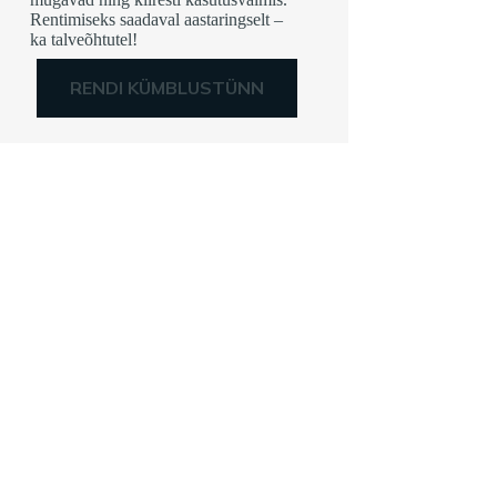
Rentimiseks saadaval aastaringselt –
ka talveõhtutel!
RENDI KÜMBLUSTÜNN