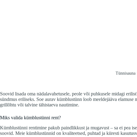
Tünnisauna 
Soovid lisada oma nädalavahetusele, peole või puhkusele midagi erilis
sündmus eriliseks. Soe aurav kümblustünn loob meeldejääva elamuse nii 
grillõhtu või talvine tähistaeva nautimine.
Miks valida kümblustünni rent?
Kümblustünni rentimine pakub paindlikkust ja mugavust – sa ei pea ise t
soovid. Meie kümblustünnid on kvaliteetsed, puhtad ja kiiresti kasut