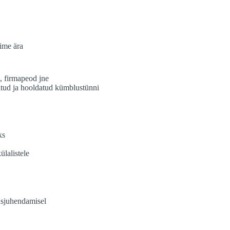
ime ära
 firmapeod jne
ritud ja hooldatud kümblustünni
ks
ülalistele
usjuhendamisel