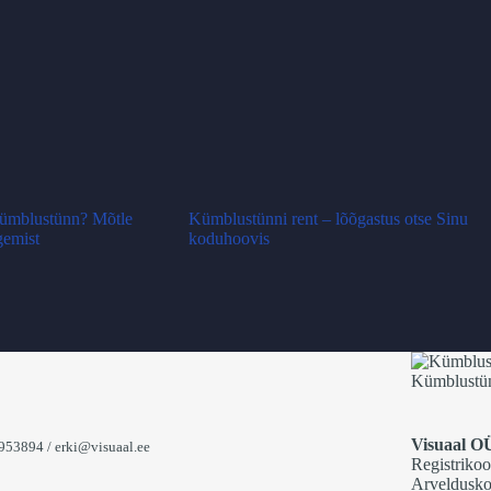
 kümblustünn? Mõtle
Kümblustünni rent – lõõgastus otse Sinu
gemist
koduhoovis
Kümblustünn
Visuaal O
53894 / erki@visuaal.ee
Registriko
Arveldusk