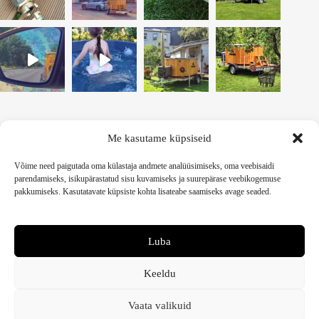
Me kasutame küpsiseid
Võime need paigutada oma külastaja andmete analüüsimiseks, oma veebisaidi
Kümblustünni rent Tallinnas ja Harjumaal
parendamiseks, isikupärastatud sisu kuvamiseks ja suurepärase veebikogemuse
pakkumiseks. Kasutatavate küpsiste kohta lisateabe saamiseks avage seaded.
Visuaal OÜ
Registrikood 12891955
Arvelduskonto LHV EE807700771002377552
Luba
Sõpruse pst 21/10, Tallinn
Keeldu
erki ( ät ) visuaal.ee
Vaata valikuid