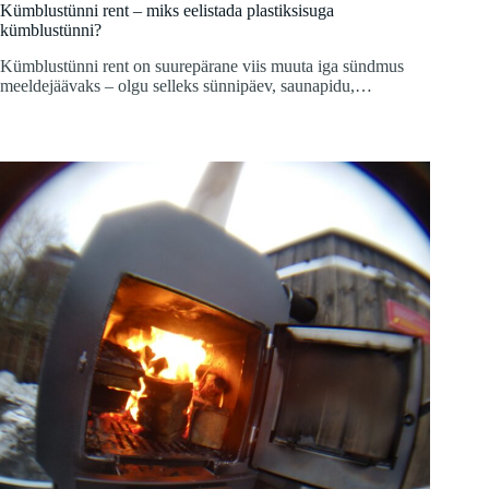
Kümblustünni rent – miks eelistada plastiksisuga
kümblustünni?
Kümblustünni rent on suurepärane viis muuta iga sündmus
meeldejäävaks – olgu selleks sünnipäev, saunapidu,…