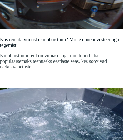
Kas rentida või osta kümblustünn? Mõtle enne investeeringu
tegemist
Kümblustünni rent on viimasel ajal muutunud üha
populaarsemaks teenuseks eestlaste seas, kes soovivad
nädalavahetustel…