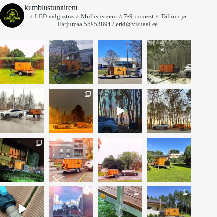
kumblustunnirent
⭐ LED valgustus
⭐ Mullisüsteem
⭐ 7-9 inimest
⭐ Tallinn ja
Harjumaa
55953894 / erki@visuaal.ee