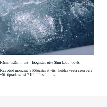
Kümblustünni rent – lõõgastus otse Sinu koduhoovis
Kas otsid mõnusat ja lõõgastavat viisi, kuidas veeta aega pere
või sõprade seltsis? Kümblustünni…