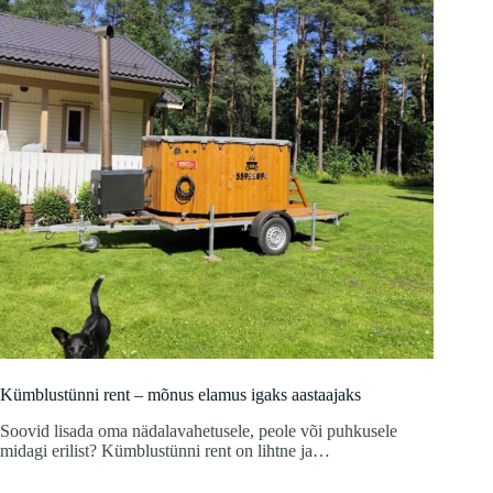
Kümblustünni rent – mõnus elamus igaks aastaajaks
Soovid lisada oma nädalavahetusele, peole või puhkusele
midagi erilist? Kümblustünni rent on lihtne ja…